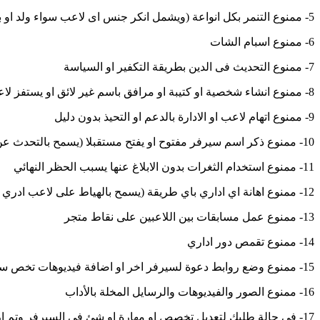
5- ممنوع التنمر بكل انواعة (ويشمل انكر جنس اى لاعب سواء ولد او بنت)
6- ممنوع اسبام الشات
7- ممنوع التحديث فى الدين بطريقة التكفير او السياسة
8- ممنوع انشاء شخصية او كتيبة او مرافق باسم غير لائق او يستفز لاعب اخر بطريقة مهينة
9- ممنوع اتهام لاعب او الادارة بالدعم او التحيذ بدون دليل
10- ممنوع ذكر اسم سيرفر مفتوح او يفتح مستقبلا (يسمح بالتحدث عن ذكريات سيرفر اغلق من فترة ولن يعود للعمل)
11- ممنوع استخدام الثغرات بدون الابلاغ عنها يسبب الحظر النهائي
12- ممنوع اهانة اي اداري باي طريقة (يسمح بالهياط على لاعب ادري بدون ذكر الادارة فى الهياط)
13- ممنوع عمل مسابقات بين اللاعبين على نقاط متجر
14- ممنوع تقمص دور اداري
15- ممنوع وضع روابط دعوة لسيرفر اخر او اضافة فيديوهات تخص سيرفر اخر
16- ممنوع الصور والفيديوهات والرسايل المخلة بالأداب
17- فى حالة طلبك لتعديل تخصص او مهارة او شئ فى السيرفر وتم ارفاق مع الطلب تهديد بالاعتزال .. سوف يتم اغلاق الشكوة مباشرة بدون مناقشتها