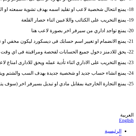
18- يمنع انتحال شخصية لاعب او تقليد اسمه بهدف تشوية سمعته او التقليل منه
19- يمنع التخريب على الكتائب واللاعبين اثناء حصار القلعة
20- يمنع تواجد اداري من سيرفر اخر بصورة لاعب هنا
21- يمنع الانضمام او تغيير اسم حسابك فى ديسكورد ليكون مخفي او غير واضح او التلاعب به من اجل التخفي
22- يحق للادمنز دخول جميع الحسابات لفحصة ومراقبتة فى اي وقت
23- يمنع التخريب على الاداري اثناء تأدية عمله ويحق للادارى امناع لاعب من المشاركة فى حالة التخريب
24- يمنع انشاء حساب جديد او شخصية جديدة بهدف السب والشتم ويتم عقوبة حظر جميع حسابات اللاعب بشكل نهائي
25- يمنع التجارة الخارجية بمقابل مادي او تبديل بسيرفر اخر (سوف يتم اغلاق الحسابات فى حالة التاكيد على المتاجرة او مجرد المحاولة)
العربية
English
الرئيسية