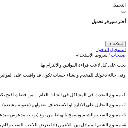
التحميل
أختر سيرفر تحميل
إستكشاف
التسجيل
الدخول
صفحات
/
شروط الإستخدام
يجب على كل لاعب قراءة القوانين والالتزام بها
وفى حالة دخولك للمخدم وانشاء حساب تكون قد وافقت على القوانين
1- ممنوع التحدث فى المشاكل فى الشات العام ... من فضلك افتح تكت وتكلم مع الادارة
2- ممنوع التحايل على الادارة او الاستخفاف بعقولهم (عقوبة مشددة)
3- ممنوع السب والشتم ويسمح بالهياط من نوع (نوب - مدعوس - بدعسك - بشردك - الخ الخ)
4- ممنوع الشتم المتبادل بين اللاعبين (اذا تعرض اللاعب للسب وقام بالرد سوف يتم اتخاذ نفس الاجراء القانوني للطرفين بدون تحيذ لمن شتم بالاول)