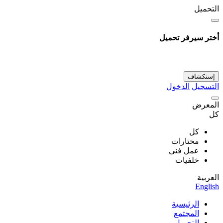
التحميل
أختر سيرفر تحميل
إستكشاف
التسجيل
الدخول
المعرض
كل
كل
مختارات
عمل فني
خلفيات
العربية
English
الرئيسية
المجتمع
التحميل